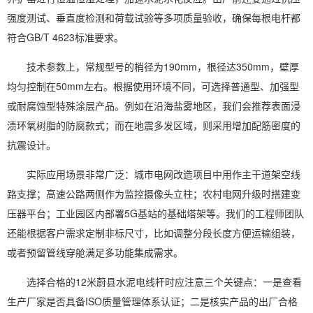
强度测试、垂直度检测和荷载试验等多项质量验收，确保每根电杆都
符合GB/T 4623标准要求。
技术参数上，常规型号的梢径为190mm，根径达350mm，壁厚
均匀控制在50mm左右。根据使用环境不同，可选择普通型、加强型
或耐腐蚀型特殊涂层产品。例如在沿海盐雾地区，我们会推荐表面浸
渍环氧树脂的防腐款式；而在地震多发区域，则采用增加配筋密度的
抗震设计。
实际应用场景非常广泛：城市电网改造项目中用作主干道架空线
路支撑；高速公路两侧作为监控摄像头立柱；农村电网升级时搭建变
压器平台；工业园区内部署5G基站的基础塔架等。我们的工程师团队
还能根据客户需求定制非标尺寸，比如调整分段长度方便运输组装，
或者预留管线穿舱满足多功能集成需求。
选择合格的12米蔚县水泥电线杆时应注意三个关键点：一是查看
生产厂家是否具备ISO质量管理体系认证；二是核实产品的出厂合格