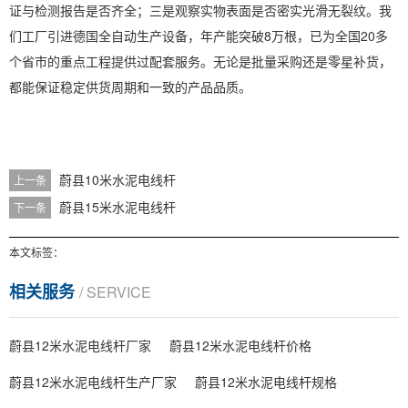
证与检测报告是否齐全；三是观察实物表面是否密实光滑无裂纹。我
们工厂引进德国全自动生产设备，年产能突破8万根，已为全国20多
个省市的重点工程提供过配套服务。无论是批量采购还是零星补货，
都能保证稳定供货周期和一致的产品品质。
蔚县10米水泥电线杆
上一条
蔚县15米水泥电线杆
下一条
本文标签：
相关服务
/ SERVICE
蔚县12米水泥电线杆厂家
蔚县12米水泥电线杆价格
蔚县12米水泥电线杆生产厂家
蔚县12米水泥电线杆规格