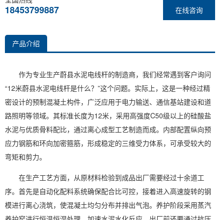
18453799887
在线咨询
产品介绍
作为专业生产蔚县水泥电线杆的制造商，我们经常遇到客户询问
“12米蔚县水泥电线杆是什么？”这个问题。实际上，这是一种经过精
密设计的预制混凝土构件，广泛应用于电力输送、通信基站建设和道
路照明等领域。其标准长度为12米，采用高强度C50级以上的硅酸盐
水泥与优质骨料配比，通过离心成型工艺制造而成。内部配置纵向预
应力钢筋和环向加密箍筋，形成稳定的三维受力体系，可承受较大的
弯矩和剪力。
在生产工艺方面，从原材料检验到成品出厂需要经过十余道工
序。首先是自动化配料系统确保配合比可控，接着进入高速旋转的钢
模进行离心浇筑，使混凝土均匀分布并排出气泡。养护阶段采用蒸汽
养护窑进行恒温恒湿处理，加速水泥水化反应。出厂前还要通过抗压